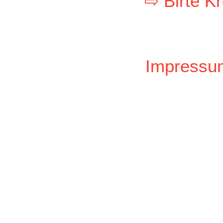
⇨ Birte K
Impressu