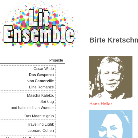
Birte Kretsch
Projekte
Oscar Wilde
Das Gespenst
von Canterville
Eine Romanze
Mascha Kaléko.
Sei klug
Hans Heller
und halte dich an Wunder
Das Meer ist grün
Travelling Light:
Leonard Cohen