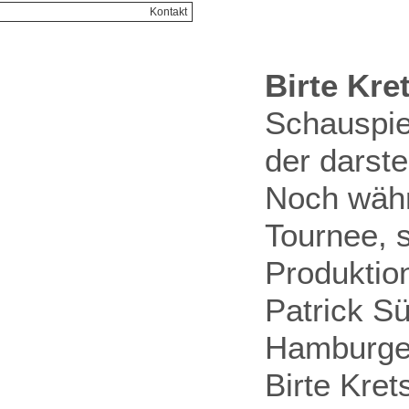
Kontakt
Birte Kr
Schauspie
der darst
Noch währ
Tournee, s
Produktio
Patrick S
Hamburger
Birte Kret