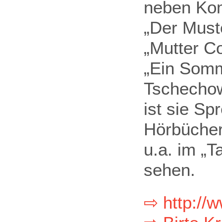
neben Kom
„Der Muste
„Mutter C
„Ein Somm
Tschechow
ist sie Sp
Hörbücher
u.a. im „T
sehen.
⇨ http://