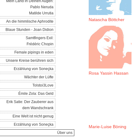
Mein Land in Deinen Augen:
Pablo Neruda
Matilde Urrutia
Natascha Böttcher
An die himmlische Aphrodite
Blaue Stunden - Joan Didion
Samtfingers Exil:
Frédéric Chopin
Female pipings in eden
Unsere Kreise berühren sich
Erzählung von Soneçka
Rosa Yassin Hassan
Wächter der Lüfte
Tolstoi3Love
Émile Zola: Das Geld
Erik Satie: Der Zauberer aus
dem Wandschrank
Eine Welt ist nicht genug
Erzählung von Soneçka
Marie-Luise Böning
Über uns