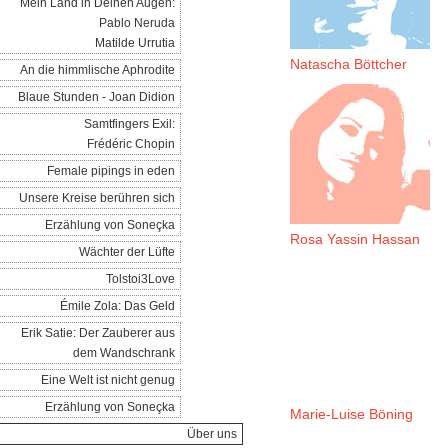
Mein Land in Deinen Augen:
Pablo Neruda
Matilde Urrutia
Natascha Böttcher
An die himmlische Aphrodite
Blaue Stunden - Joan Didion
Samtfingers Exil:
Frédéric Chopin
Female pipings in eden
Unsere Kreise berühren sich
Erzählung von Soneçka
Rosa Yassin Hassan
Wächter der Lüfte
Tolstoi3Love
Émile Zola: Das Geld
Erik Satie: Der Zauberer aus
dem Wandschrank
Eine Welt ist nicht genug
Erzählung von Soneçka
Marie-Luise Böning
Über uns